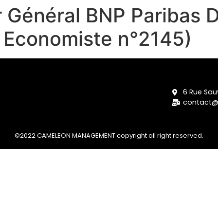
ur Général BNP Paribas
l Economiste n°2145)
6 Rue Sauv
contact
©2022 CAMELEON MANAGEMENT copyright all right reserved.