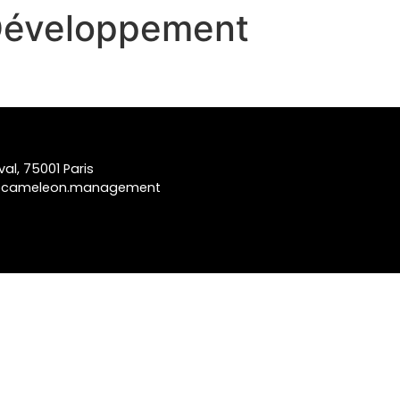
 Développement
al, 75001 Paris
@cameleon.management